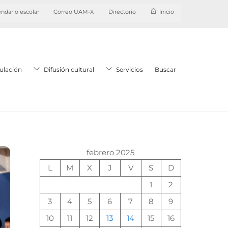
ndario escolar
Correo UAM-X
Directorio
Inicio
ulación
Difusión cultural
Servicios
Buscar
febrero 2025
L
M
X
J
V
S
D
1
2
3
4
5
6
7
8
9
10
11
12
13
14
15
16