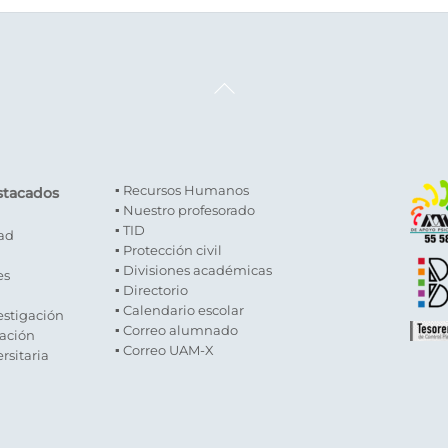
Back
To
Top
▪ Recursos Humanos
stacados
▪ Nuestro profesorado
▪ TID
dad
▪ Protección civil
▪ Divisiones académicas
es
▪ Directorio
▪ Calendario escolar
estigación
▪ Correo alumnado
gación
▪ Correo UAM-X
rsitaria