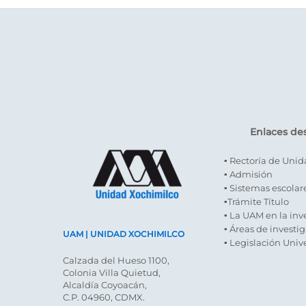
Enlaces de
▪ Rectoría de Uni
▪ Admisión
▪ Sistemas escolar
▪Trámite Título
▪ La UAM en la inv
▪ Áreas de investi
UAM | UNIDAD XOCHIMILCO
▪ Legislación Unive
Calzada del Hueso 1100,
Colonia Villa Quietud,
Alcaldía Coyoacán,
C.P. 04960, CDMX.