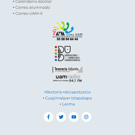
▪ Calendario escolar
▪ Correo alumnado
▪ Correo UAM-X
▪
Rectoría
▪
Azcapotzalco
▪
Cuajimalpa
▪
Iztapalapa
▪
Lerma