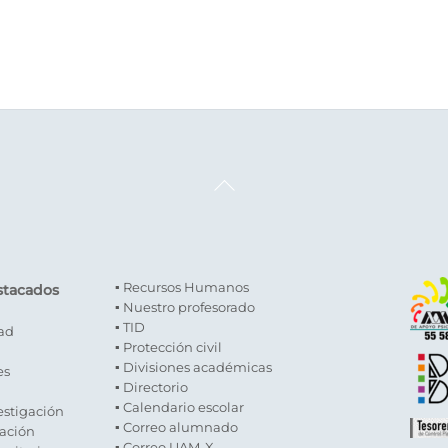
Back
To
Top
▪ Recursos Humanos
stacados
▪ Nuestro profesorado
▪ TID
dad
▪ Protección civil
▪ Divisiones académicas
es
▪ Directorio
▪ Calendario escolar
estigación
▪ Correo alumnado
gación
▪ Correo UAM-X