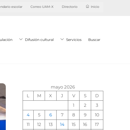
ndario escolar
Correo UAM-X
Directorio
Inicio
ulación
Difusión cultural
Servicios
Buscar
mayo 2026
L
M
X
J
V
S
D
1
2
3
4
5
6
7
8
9
10
11
12
13
14
15
16
17