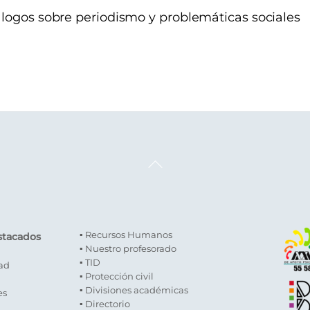
álogos sobre periodismo y problemáticas sociales
Back
To
Top
▪ Recursos Humanos
stacados
▪ Nuestro profesorado
▪ TID
dad
▪ Protección civil
▪ Divisiones académicas
es
▪ Directorio