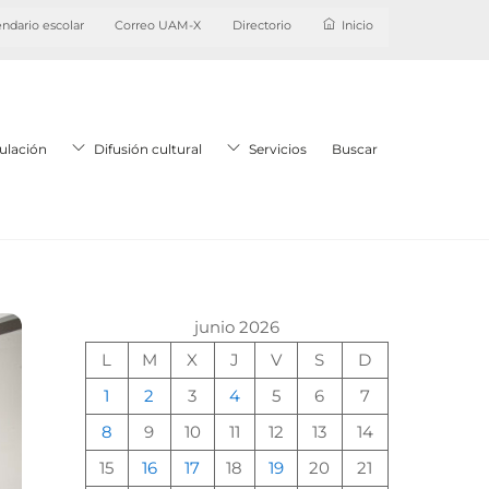
ndario escolar
Correo UAM-X
Directorio
Inicio
ulación
Difusión cultural
Servicios
Buscar
junio 2026
L
M
X
J
V
S
D
1
2
3
4
5
6
7
8
9
10
11
12
13
14
15
16
17
18
19
20
21