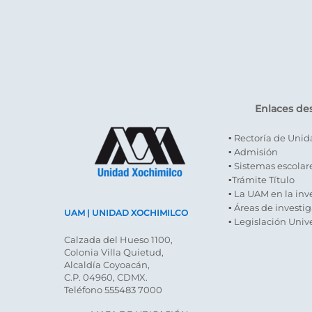
Enlaces de
▪ Rectoría de Uni
▪ Admisión
▪ Sistemas escolar
▪Trámite Título
▪ La UAM en la inv
▪ Áreas de investi
UAM | UNIDAD XOCHIMILCO
▪ Legislación Unive
Calzada del Hueso 1100,
Colonia Villa Quietud,
Alcaldía Coyoacán,
C.P. 04960, CDMX.
Teléfono 555483 7000