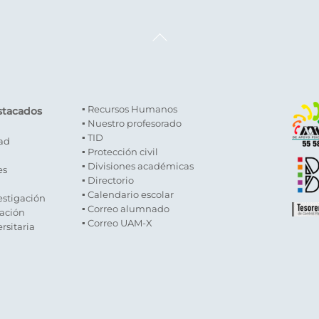
Back
To
Top
▪ Recursos Humanos
stacados
▪ Nuestro profesorado
▪ TID
dad
▪ Protección civil
▪ Divisiones académicas
es
▪ Directorio
▪ Calendario escolar
estigación
▪ Correo alumnado
gación
▪ Correo UAM-X
rsitaria