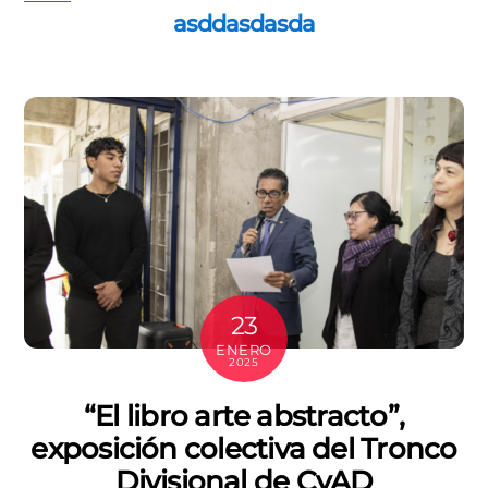
asddasdasda
23
ENERO
2025
“El libro arte abstracto”,
exposición colectiva del Tronco
Divisional de CyAD