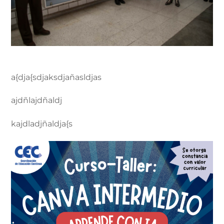
a{dja{sdjaksdjañasldjas
ajdñlajdñaldj
kajdladjñaldja{s