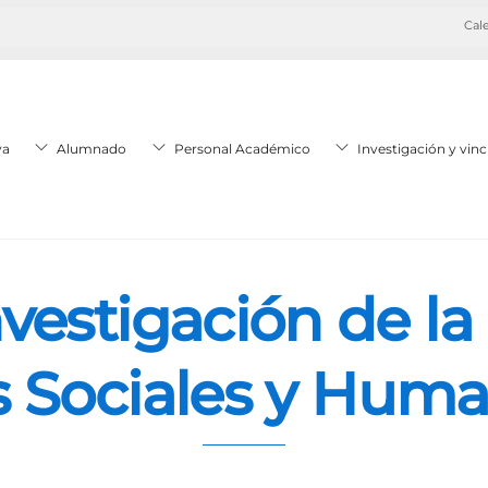
Cale
va
Alumnado
Personal Académico
Investigación y vinc
vestigación de la
s Sociales y Hum