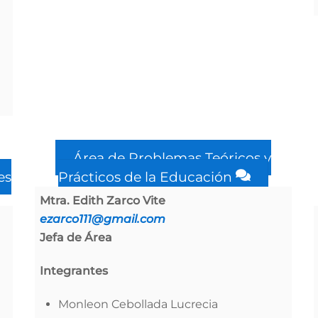
Área de Problemas Teóricos y
es
Prácticos de la Educación
Mtra. Edith Zarco Vite
ezarco111@gmail.com
Jefa de Área
Integrantes
Monleon Cebollada Lucrecia