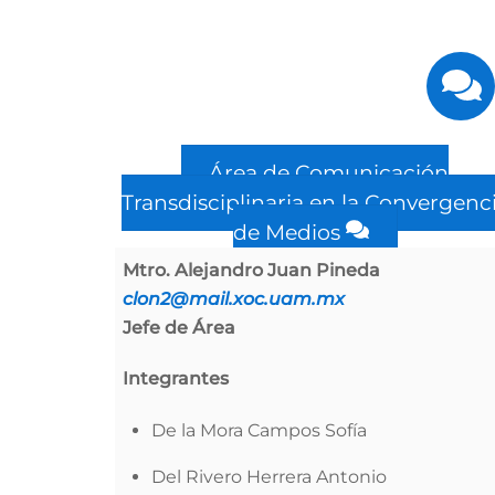
Área de Comunicación
Transdisciplinaria en la Convergenc
de Medios
Mtro. Alejandro Juan Pineda
clon2@mail.xoc.uam.mx
Jefe de Área
Integrantes
De la Mora Campos Sofía
Del Rivero Herrera Antonio