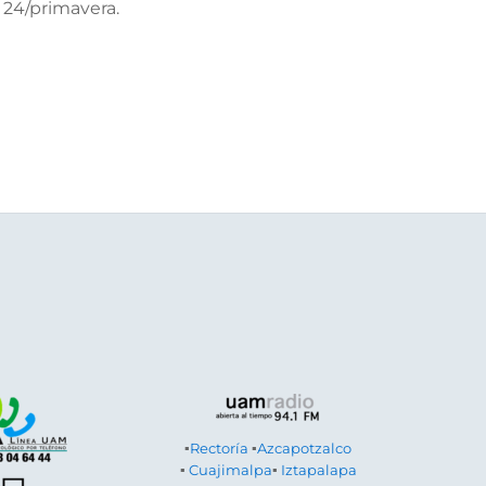
e 24/primavera.
▪
Rectoría
▪
Azcapotzalco
▪
Cuajimalpa
▪
Iztapalapa