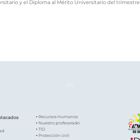
rsitario y el Diploma al Mérito Universitario del trimestr
Back
To
Top
▪ Recursos Humanos
stacados
▪ Nuestro profesorado
▪ TID
dad
▪ Protección civil