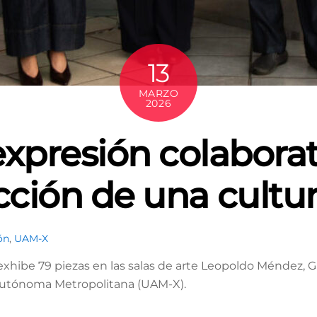
13
MARZO
2026
 expresión colaborat
ción de una cultu
ón
,
UAM-X
 exhibe 79 piezas en las salas de arte Leopoldo Méndez
 Autónoma Metropolitana (UAM-X).