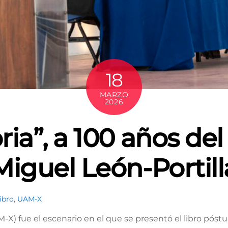
18
MARZO
2026
a”, a 100 años de
Miguel León-Portill
libro
,
UAM-X
X) fue el escenario en el que se presentó el libro póstu