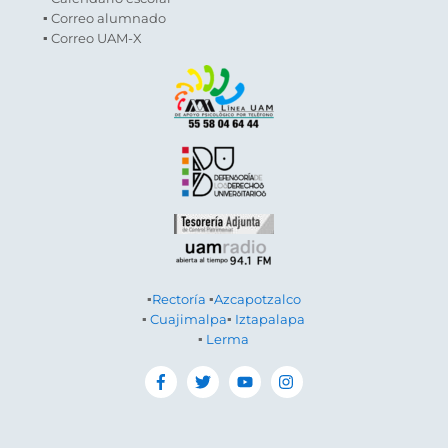
▪ Correo alumnado
▪ Correo UAM-X
▪
Rectoría
▪
Azcapotzalco
▪
Cuajimalpa
▪
Iztapalapa
▪
Lerma