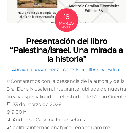
18
MARZO
2026
Presentación del libro
“Palestina/Israel. Una mirada a
la historia”
Israel
,
libro
,
palestina
CLAUDIA LILIANA LÓPEZ LÓPEZ
✅Contaremos con la presencia de la autora y de la
Dra. Doris Musalem, integrante jubilada de nuestra
área y especialidad en el estudio de Medio Oriente
📆 23 de marzo de 2026
⌚ 9:00 h
📌 Auditorio Catalina Eibenschutz
📧 politicainternacional@correo.xoc.uam.mx