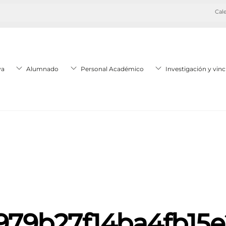
Cale
va
Alumnado
Personal Académico
Investigación y vinc
979b27f14ba4fb15e