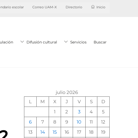
ndario escolar
Correo UAM-X
Directorio
Inicio
ulación
Difusión cultural
Servicios
Buscar
julio 2026
L
M
X
J
V
S
D
1
2
3
4
5
6
7
8
9
10
11
12
2
13
14
15
16
17
18
19