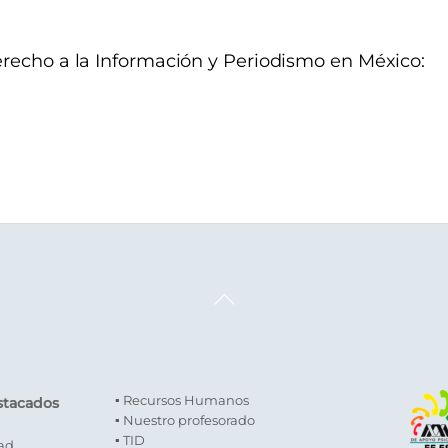
erecho a la Información y Periodismo en México:
Back
To
Top
▪ Recursos Humanos
stacados
▪ Nuestro profesorado
▪ TID
dad