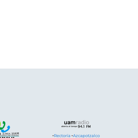
▪
Rectoría
▪
Azcapotzalco