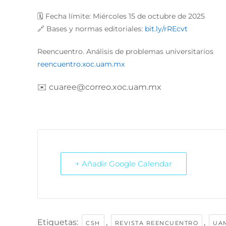
🗓️ Fecha límite: Miércoles 15 de octubre de 2025
🔗 Bases y normas editoriales:
bit.ly/rREcvt
Reencuentro. Análisis de problemas universitarios
reencuentro.xoc.uam.mx
✉️ cuaree@correo.xoc.uam.mx
+ Añadir Google Calendar
Etiquetas:
,
,
CSH
REVISTA REENCUENTRO
UA