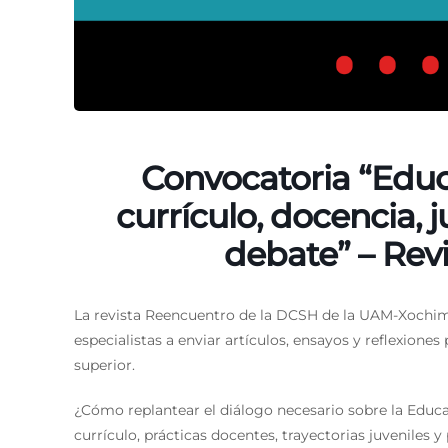
Convocatoria “Educ
currículo, docencia, 
debate” – Rev
La revista Reencuentro de la DCSH de la UAM-Xochimil
especialistas a enviar artículos, ensayos y reflexion
superior.
¿Cómo replantear el diálogo necesario sobre la Educ
currículo, prácticas docentes, trayectorias juveniles y 