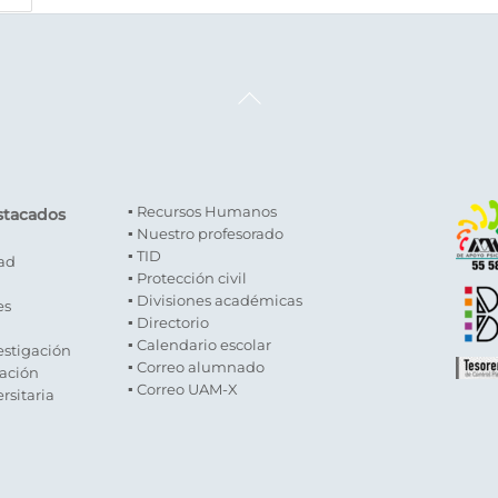
Back
To
Top
▪ Recursos Humanos
stacados
▪ Nuestro profesorado
▪ TID
dad
▪ Protección civil
▪ Divisiones académicas
es
▪ Directorio
▪ Calendario escolar
estigación
▪ Correo alumnado
gación
▪ Correo UAM-X
rsitaria