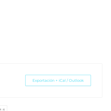
Exportación + iCal / Outlook
M-X