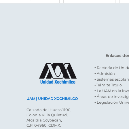
Enlaces de
▪ Rectoría de Uni
▪ Admisión
▪ Sistemas escolar
▪Trámite Título
▪ La UAM en la inv
▪ Áreas de investi
UAM | UNIDAD XOCHIMILCO
▪ Legislación Unive
Calzada del Hueso 1100,
Colonia Villa Quietud,
Alcaldía Coyoacán,
C.P. 04960, CDMX.