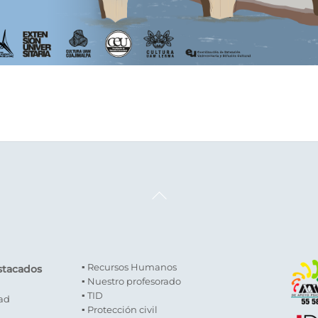
Back
To
Top
▪ Recursos Humanos
stacados
▪ Nuestro profesorado
▪ TID
dad
▪ Protección civil