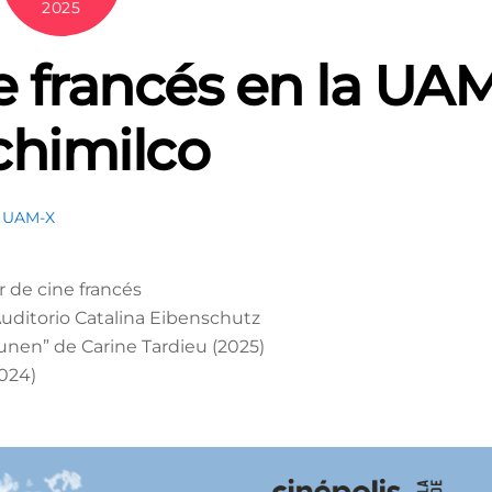
2025
e francés en la UA
chimilco
,
UAM-X
 de cine francés
Auditorio Catalina Eibenschutz
 unen” de Carine Tardieu (2025)
2024)