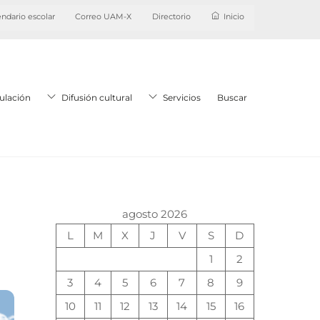
ndario escolar
Correo UAM-X
Directorio
Inicio
ulación
Difusión cultural
Servicios
Buscar
agosto 2026
L
M
X
J
V
S
D
1
2
3
4
5
6
7
8
9
10
11
12
13
14
15
16