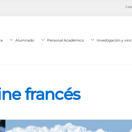
Cale
va
Alumnado
Personal Académico
Investigación y vinc
ine francés