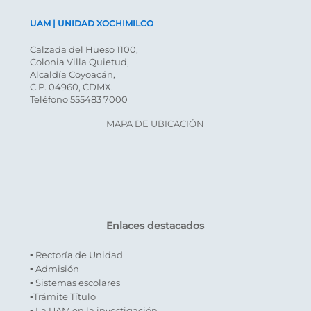
UAM | UNIDAD XOCHIMILCO
Calzada del Hueso 1100,
Colonia Villa Quietud,
Alcaldía Coyoacán,
C.P. 04960, CDMX.
Teléfono 555483 7000
MAPA DE UBICACIÓN
Enlaces destacados
▪ Rectoría de Unidad
▪ Admisión
▪ Sistemas escolares
▪Trámite Título
▪ La UAM en la investigación