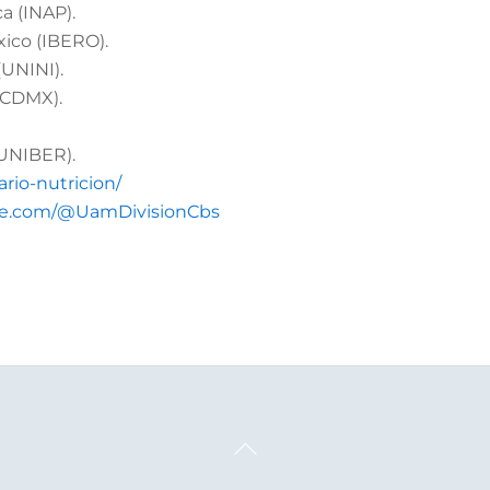
a (INAP).
ico (IBERO).
(UNINI).
PCDMX).
FUNIBER).
rio-nutricion/
be.com/@UamDivisionCbs
Back
To