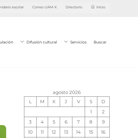
ndario escolar
Correo UAM-X
Directorio
Inicio
ulación
Difusión cultural
Servicios
Buscar
agosto 2026
L
M
X
J
V
S
D
1
2
3
4
5
6
7
8
9
10
11
12
13
14
15
16