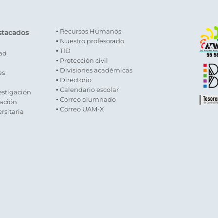
Top
▪ Recursos Humanos
stacados
▪ Nuestro profesorado
▪ TID
dad
▪ Protección civil
▪ Divisiones académicas
es
▪ Directorio
▪ Calendario escolar
estigación
▪ Correo alumnado
gación
▪ Correo UAM-X
rsitaria