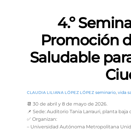
4.º Semina
Promoción d
Saludable para
Ciu
seminario
,
vida s
CLAUDIA LILIANA LÓPEZ LÓPEZ
📆 30 de abril y 8 de mayo de 2026.
📌 Sede: Auditorio Tania Larrauri, planta baja
✅ Organizan:
– Universidad Autónoma Metropolitana Unid