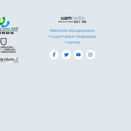
▪
Rectoría
▪
Azcapotzalco
▪
Cuajimalpa
▪
Iztapalapa
▪
Lerma