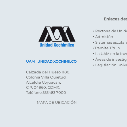
Enlaces de
▪ Rectoría de Uni
▪ Admisión
▪ Sistemas escolar
▪Trámite Título
▪ La UAM en la inv
▪ Áreas de investi
UAM | UNIDAD XOCHIMILCO
▪ Legislación Unive
Calzada del Hueso 1100,
Colonia Villa Quietud,
Alcaldía Coyoacán,
C.P. 04960, CDMX.
Teléfono 555483 7000
MAPA DE UBICACIÓN