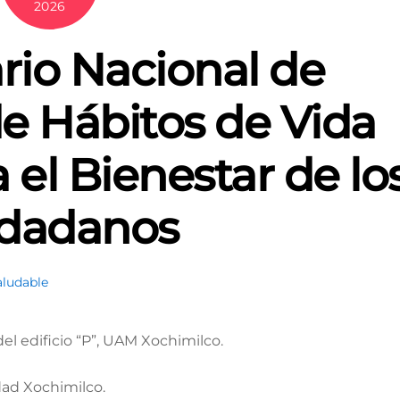
2026
rio Nacional de
e Hábitos de Vida
 el Bienestar de lo
dadanos
aludable
 del edificio “P”, UAM Xochimilco.
ad Xochimilco.