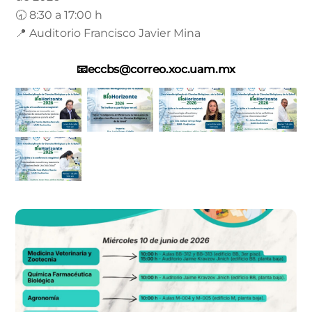
🕣 8:30 a 17:00 h
📍 Auditorio Francisco Javier Mina
📧eccbs@correo.xoc.uam.mx