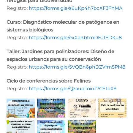
refugios para biodiversidad
Registro:
https://forms.gle/a6uKp4h7bcXF3FhMA
Curso: Diagnóstico molecular de patógenos en
sistemas biológicos
Registro:
https://forms.gle/exXaKbtmDEJ1FDKu8
Taller: Jardines para polinizadores: Diseño de
espacios urbanos para su conservación
Registro:
https://forms.gle/5VQBn6phDZVfm5PM8
Ciclo de conferencias sobre Felinos
Registro:
https://forms.gle/QzauqToioT7CE1oX9