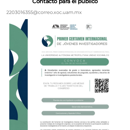
Contacto para el público
2203016355@correo.xoc.uam.mx