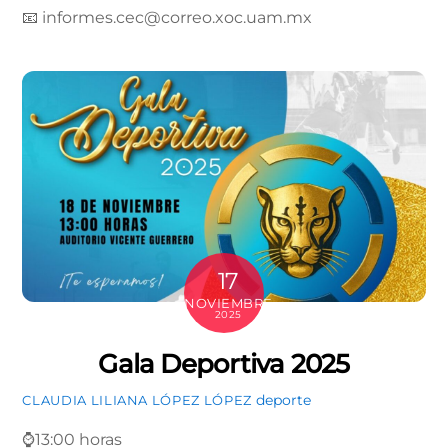
📧 informes.cec@correo.xoc.uam.mx
17
NOVIEMBRE
2025
Gala Deportiva 2025
deporte
CLAUDIA LILIANA LÓPEZ LÓPEZ
⌚13:00 horas