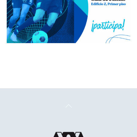
Back
To
Top