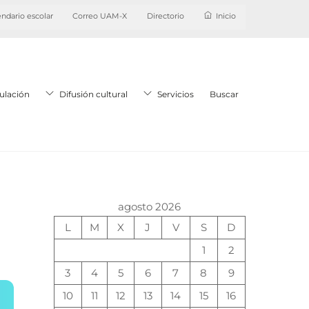
ndario escolar
Correo UAM-X
Directorio
Inicio
ulación
Difusión cultural
Servicios
Buscar
agosto 2026
L
M
X
J
V
S
D
1
2
3
4
5
6
7
8
9
10
11
12
13
14
15
16